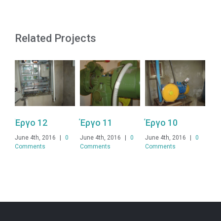
Related Projects
Έργο 12
Έργο 11
Έργο 10
Έρ
June 4th, 2016
|
0
June 4th, 2016
|
0
June 4th, 2016
|
0
Jun
Comments
Comments
Comments
Co